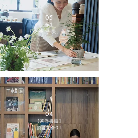
05
春生
「茶 香 淨 美」茶會
04
【茶香書韻】
讀書茶會01