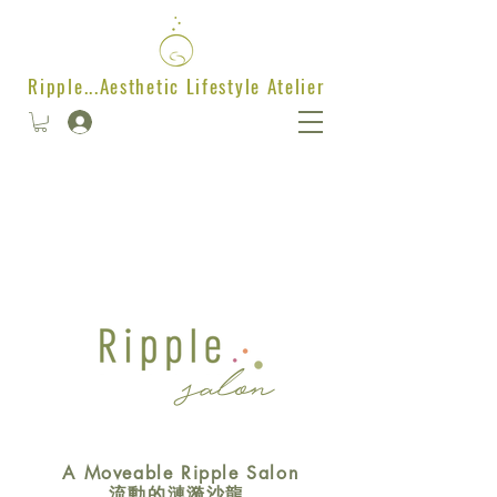
Ripple...Aesthetic Lifestyle Atelier
salon
A Moveable Ripple Salon
流動的漣漪沙龍