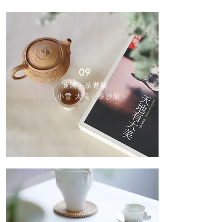
09
漣漪⋯茶遊樂
「小雪 大美」茶沙龍