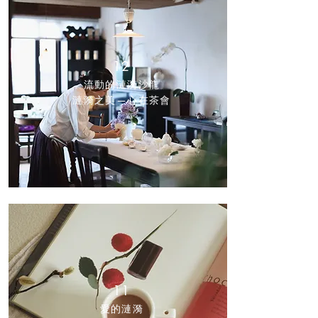
12
流動的漣漪沙龍
漣漪之美—心在茶會
11
愛的漣漪