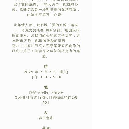
給予愛的感覺。一顆巧克力，能撫慰心
靈。風味探索是一場對味覺的深度體驗，
由味道至感官、心靈。
今年情人節，我們以「愛的漣漪：邂逅
—— 巧克力與茶香 風味沙龍」展開風味
探索旅程。以我們醉心的東方茶美學，選
三款東方茶，配搭像徵愛的風味 —— 巧
克力：由原片巧克力至茶菓研究所創作的
巧克力菓子！邀請你來這茶與巧克力的邂
逅。
時
2026 年 2 月 7 日 (週六)
下午 3:30 - 5:30
地
靜庭 Atelier Ripple
尖沙咀河內道18號K11購物藝術館2樓
221
衣
春日色彩
茶席