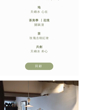
地
天嶼水 心在
茶美學 丨花境
關琬潼
茶
玫瑰古樹紅㻀
共創
天嶼水 朴心
回顧