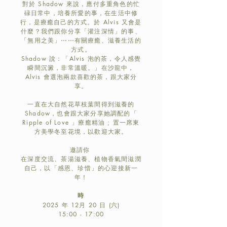
對於 Shadow 來說，應付多重角色的忙
碌日常中，培養所愛的事，在生活中修
行，是療癒自己的方式。於 Alvis 又會是
什麼？我們跟你分享「灌注深情」的事、
「無用之美」⋯⋯有關療癒、滋養生活的
方式。
Shadow 說：「Alvis 泡的茶，令人感覺
瞬間沉澱，非常溫暖。」在沙龍中，
Alvis 會選泡兩款喜歡的茶，跟大家分
享。
一直在大自然花草枝葉間得到滋養的
Shadow，也會跟大家分享她調配的「
Ripple of Love 」療癒精油 ; 置一席東
方美學冬至花境，以歡迎大家。
邀請你
在深度交流、茶湯滋養、植物香氣間滋潤
自己，以「感恩、珍惜」的心迎接新一
年！
時
2025 年 12月 20 日 (六)
15:00 - 17:00