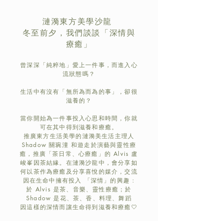
漣漪東方美學沙龍
冬至前夕，我們談談「深情與
療癒」
曾深深「純粹地」愛上一件事，而進入心
流狀態嗎？
生活中有沒有「無所為而為的事」，卻很
滋養的？
當你開始為一件事投入心思和時間，你就
可在其中得到滋養和療癒。
推廣東方生活美學的漣漪美生活主理人
Shadow 關琬潼 和遊走於演藝與靈性療
癒，推廣「茶日常、心療癒」的 Alvis 盧
峻峯因茶結緣。在漣漪沙龍中，會分享如
何以茶作為療癒及分享喜悅的媒介，交流
因在生命中擁有投入 「深情」的興趣 :
於 Alvis 是茶、音樂、靈性療癒；
於
Shadow 是花、茶、香、料理、舞蹈
因這樣的深情而讓生命得到滋養和療癒🤍