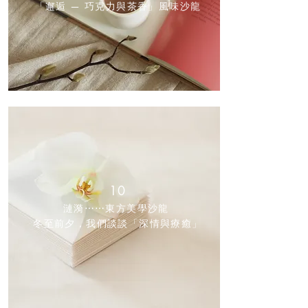
「邂逅 — 巧克力與茶香」風味沙龍
10
漣漪⋯⋯東方美學沙龍
冬至前夕，我們談談
「
深情與療癒」