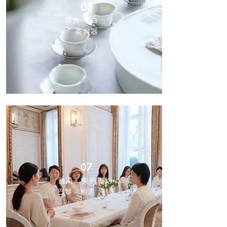
08
茶會「 白 」
茶與器
07
漣漪…美的邀約
「巴黎 - 相遇 淨 美」