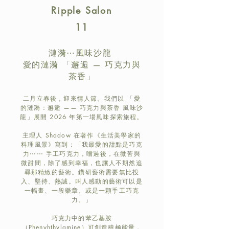
Ripple Salon
11
漣漪⋯風味沙龍
愛的漣漪 「邂逅 — 巧克力與
茶香」
二月立春後，迎來情人節。我們以 「愛
的漣漪：邂逅 —— 巧克力與茶香 風味沙
龍」展開 2026 年第一場風味探索旅程。
主理人 Shadow 在著作《生活美學家的
料理風景》寫到：「我最愛的甜點是巧克
力⋯⋯ 手工巧克力，嚐過後，在微苦與
微甜間，除了感到幸福，也讓人不期然追
尋那精緻的藝術。鑽研藝術需要無比投
入、堅持、熱誠。叫人感動的藝術可以是
一幅畫、一段樂章、或是一顆手工巧克
力。」
巧克力中的苯乙基胺
（Phenyhthylamine）可創造積極能量，