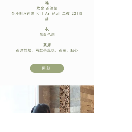
地
炊舍 茶酒館
尖沙咀河內道 K11 Art Mall 二樓 221號
舖
衣
黑白色調
茶席
茶席體驗、兩款茶風味、茶菓、點心
回顧