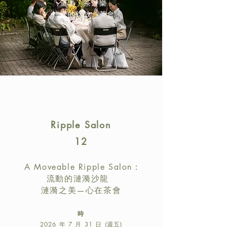
漣漪・茶遊樂
「愛的綻放」茶會
Ripple Salon
12
A Moveable Ripple Salon：
流動的漣漪沙龍
漣漪之美—心在茶會
時
2026 年 7 月 31 日 (週五)