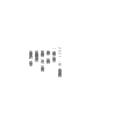
支持青年發展計劃、獎學金等
收益全數撥捐明愛專上學院
旗下品牌曲奇、茶禮、現金劵義賣
義務創作、設計及捐贈
「愛學傳承」 慈善禮盒
2021 年，為明愛專上學院創作