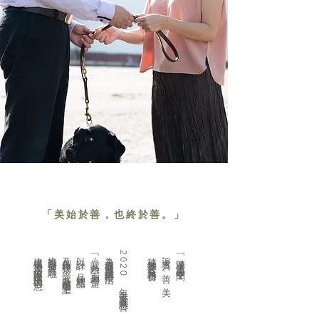
「美始於善，也終於善。」
建構傷殘人士無障礙環境的信息
推動傷健「共融」
及創作視頻 《愛・共融感恩遇上》
以設計、品牌禮品
「愛・共融」 系列禮盒
為香港傷健共融網絡推出
2020 年以美育融入慈善
積極參予公益慈善項目
追求真、善、美
「漣漪生活美學空間」