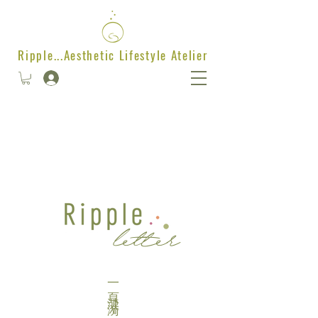
Ripple...Aesthetic Lifestyle Atelier
letter
​一頁漣漪