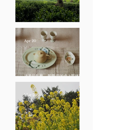
漣漪節氣曆 — 立夏 我的桌上花園
Apr 20
漣漪節氣曆 — 穀雨 我的桌上園林與一
杯「靜庭」
Mar 23