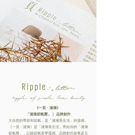
ripple of smile love beauty
《一頁・漣漪》
「漣漪節氣曆」｜ 品牌創作
大自然的季節和節氣，是「漣漪美生活」的靈感。
《一頁・漣漪》是「漣漪美生活」寄給你的「漣漪
節氣曆」，記錄節氣美學靈感、品牌創作故事及主