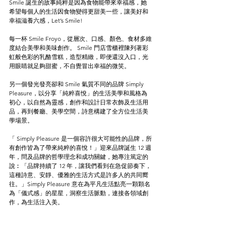
Smile 誕生的故事純粹是因為食物能帶來幸福感，她
希望每個人的生活因食物變得更甜美一些，讓美好和
幸福滋養六感，Let’s Smile! 
每一杯 Smile Froyo，從層次、口感、顏色、食材多維
度結合美學和美味創作。 Smile 門店雪櫃裡陳列著彩
虹般色彩的乳酪雪糕，造型精緻，即便還沒入口，光
用眼睛就足夠甜蜜，不自覺冒出幸福的微笑。
另一個發光發亮卻和 Smile 氣質不同的品牌 Simply 
Pleasure，以分享「純粹喜悅」的生活美學和風格為
初心，以自然為靈感，創作和設計日常衣飾及生活用
品，再到餐廳、美學空間，詩意構建了全方位生活美
學場景。
「 Simply Pleasure 是一個容許很大可能性的品牌，所
有創作皆為了帶來純粹的喜悅！」迎來品牌誕生 12 週
年，問及品牌的哲學理念和成功關鍵，她專注篤定的
說︰「品牌持續了 12 年，讓我們看到在急促節奏下，
這種詩意、安靜、優雅的生活方式是許多人的共同嚮
往。」Simply Pleasure 意在為平凡生活點亮一顆顆名
為「儀式感」的星星，洞察生活脈動，連接各領域創
作，為生活注入美。