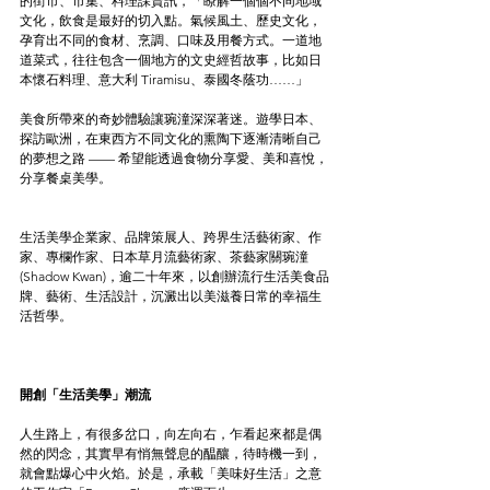
的街市、市集、料理課資訊，「瞭解一個個不同地域
文化，飲食是最好的切入點。氣候風土、歷史文化，
孕育出不同的食材、烹調、口味及用餐方式。一道地
道菜式，往往包含一個地方的文史經哲故事，比如日
本懷石料理、意大利 Tiramisu、泰國冬蔭功……」
美食所帶來的奇妙體驗讓琬潼深深著迷。遊學日本、
探訪歐洲，在東西方不同文化的熏陶下逐漸清晰自己
的夢想之路 —— 希望能透過食物分享愛、美和喜悅，
分享餐桌美學。
生活美學企業家、品牌策展人、跨界生活藝術家、作
家、專欄作家、日本草月流藝術家、茶藝家關琬潼
(Shadow Kwan)，逾二十年來，以創辦流行生活美食品
牌、藝術、生活設計，沉澱出以美滋養日常的幸福生
活哲學。
開創「生活美學」潮流
人生路上，有很多岔口，向左向右，乍看起來都是偶
然的閃念，其實早有悄無聲息的醖釀，待時機一到，
就會點爆心中火焰。於是，承載「美味好生活」之意