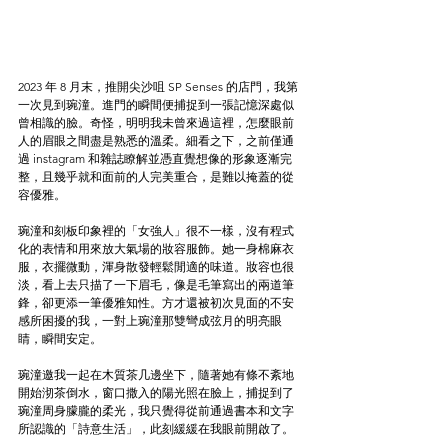
2023 年 8 月末，推開尖沙咀 SP Senses 的店門，我第
一次見到琬潼。進門的瞬間便捕捉到一張記憶深處似
曾相識的臉。奇怪，明明我未曾來過這裡，怎麼眼前
人的眉眼之間盡是熟悉的溫柔。細看之下，之前僅通
過 instagram 和雜誌瞭解並憑直覺想像的形象逐漸完
整，且幾乎就和面前的人完美重合，是難以掩蓋的從
容優雅。
琬潼和刻板印象裡的「女強人」很不一樣，沒有程式
化的表情和用來放大氣場的妝容服飾。她一身棉麻衣
服，衣擺微動，渾身散發輕鬆閒適的味道。妝容也很
淡，看上去只描了一下眉毛，像是毛筆寫出的兩道筆
鋒，卻更添一筆優雅知性。方才還被初次見面的不安
感所困擾的我，一對上琬潼那雙彎成弦月的明亮眼
睛，瞬間安定。
琬潼邀我一起在木質茶几邊坐下，隨著她有條不紊地
開始沏茶倒水，窗口撒入的陽光照在臉上，捕捉到了
琬潼周身朦朧的柔光，我只覺得從前通過書本和文字
所認識的「詩意生活」，此刻緩緩在我眼前開啟了。