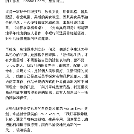
的工作室「Bonne Chere」應運而生。
這是一家結合料理技巧、飲食文化、用餐風格、器具
配搭、餐桌氛圍、美感的美食教室。因其美食美學融
合的理念，不久便獲傳媒陸續來訪、出版社邀請出
書。《徘徊在幸福餐桌》、《走進異鄉廚房》都是琬
潼早年推出的個人著作，字裡行間透露著輕鬆優雅、
對生活憧憬無限的格調趣味。
再後來，琬潼逐步創立起一個又一個以分享生活美學
為初心的品牌，她擁抱各種即興，「熱情地生活，才
有大量靈感，不需要被自己的計劃表制約，更不要 
follow 別人。我設計的飲食料理，由味道、配搭，到
命名、呈現方式，是我個人美學喜好、生活回憶的展
現。」她稱自己是生活美學探索者和品牌策創人，通
過商業運作、作品呈現的方式向外界傳遞出內容不同
而理念一致的訊息。「與其單純售賣商品，我更重視
商品的故事和希望表達的情感，給客人創造出不一樣
的體驗和價值。」
這些品牌中最受歡迎的自然是和弟弟 Adrian Kwan 共
創，拿起就會微笑的 Smile Yogurt。「我好喜歡希臘
乳酪，通常早餐時加穀物、生果享用。因為愛美，總
把配料鋪排得很漂亮，讓自己愉悅地開始新的一
天。」琬潼笑言。