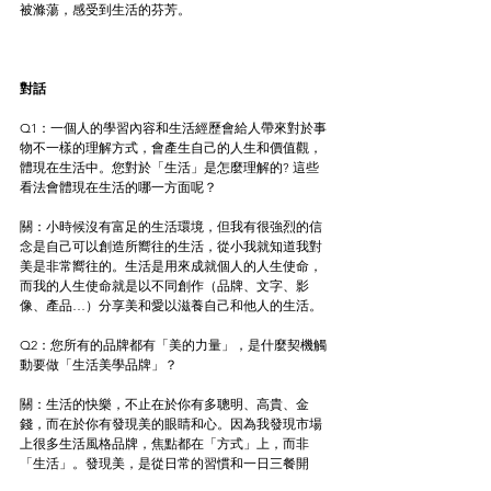
被滌蕩，感受到生活的芬芳。
對話
Q1：一個人的學習內容和生活經歷會給人帶來對於事
物不一樣的理解方式，會產生自己的人生和價值觀，
體現在生活中。您對於「生活」是怎麼理解的? 這些
看法會體現在生活的哪一方面呢？
關：小時候沒有富足的生活環境，但我有很強烈的信
念是自己可以創造所嚮往的生活，從小我就知道我對
美是非常嚮往的。生活是用來成就個人的人生使命，
而我的人生使命就是以不同創作（品牌、文字、影
像、產品…）分享美和愛以滋養自己和他人的生活。
Q2：您所有的品牌都有「美的力量」，是什麼契機觸
動要做「生活美學品牌」？
關：生活的快樂，不止在於你有多聰明、高貴、金
錢，而在於你有發現美的眼睛和心。因為我發現市場
上很多生活風格品牌，焦點都在「方式」上，而非
「生活」。發現美，是從日常的習慣和一日三餐開
始，逐漸去培養審美意識。我希望通過我們的品牌、