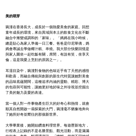
美的萌芽 
琬潼在香港長大，成長於一個熱愛美食的家庭。回想
童年成長的環境，來自異域與本土的飲食文化在不斷
融合中漸變成調和的「家味」。「媽媽在我小時候，
總是貼心為家人準備一日三餐。爸爸是印尼華僑，媽
媽會專誠去學做椰汁糕、串燒。我大部分快樂回憶是
與家人圍坐一起吃飯有關，席間，有說有笑，坐享天
倫，這是我愛上烹飪的原因之一」。
耳濡目染中，琬潼對食物的色味近乎有了天然的感悟
和歡喜，而融合傳統與創新的新生代特質讓她對美食
的品味底蘊開闊，這種追求內涵的靈動、精彩、博大
的包容與可能性，讓她更好地於味之外珍視並挖掘出
了美的魅力及愛的表達。
當一個人對一件事物產生巨大的好奇心和熱情，就會
順其自然開啟一扇探索的大門，琬潼毫不猶豫地奔向
了她所好奇並嚮往的那個新世界。
大學畢業後，她開始鑽進料理世界。每遊歷新地方，
行程表上記錄的不是名勝景點、觀光活動，而是滿滿