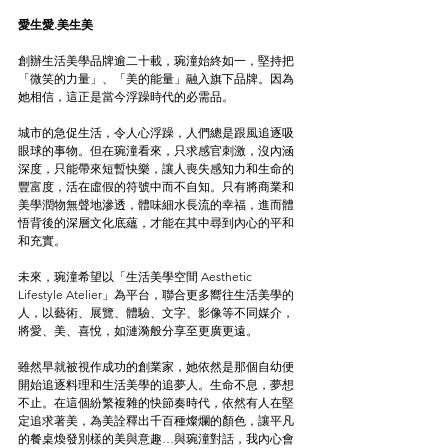
愛生愛.美生美
創辦生活美學品牌逾二十載，琬潼始終如一，堅持把
「微笑的力量」、「美的能量」融入旗下品牌。因為
她相信，這正是當今浮躁時代的必需品。
城市的急促生活，令人心浮躁，人們總是跟風追逐吸
眼球的事物。但在琬潼看來，只求感官刺激，沒內涵
深度，只能帶來短暫快樂，讓人喪失感知力和生命的
豐富度，活在虛假的符號中而不自知。只有將商業和
美學潤物無聲地滲透，體味細水長流的幸福，進而體
悟背後的深層文化底蘊，才能在其中尋到內心的平和
和充實。
未來，琬潼希望以「生活美學空間 Aesthetic 
Lifestyle Atelier」為平台，聯合更多嚮往生活美學的
人，以藝術、展覽、體驗、文字、影像等不同媒介，
將愛、美、喜悅，如漣漪般分享至更廣更遠。
雖然早就被視作成功的創業家，她依然是那個自幼便
開始追逐料理和生活美學的追夢人。生命不息，夢想
不止。在這個紛繁複雜的快節奏時代，依然有人在堅
定追求著美，為美詮釋出千百種燦爛的顏色，讓平凡
的餐桌煥發別樣的美與意趣…與琬潼對話，我內心會