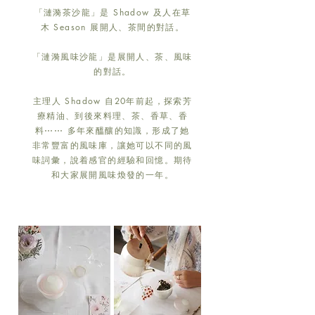
「漣漪茶沙龍」是 Shadow 及人在草
木 Season 展開人、茶間的對話。
「漣漪風味沙龍」是展開人、茶、風味
的對話。
主理人 Shadow 自20年前起，探索芳
療精油、到後來料理、茶、香草、香
料⋯⋯ 多年來醞釀的知識，形成了她
非常豐富的風味庫，讓她可以不同的風
味詞彙，說着感官的經驗和回憶。期待
和大家展開風味煥發的一年。