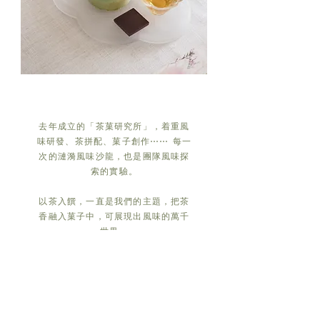
去年成立的「茶菓研究所」，着重風
味研發、茶拼配、菓子創作⋯⋯ 每一
次的漣漪風味沙龍，也是團隊風味探
索的實驗。
以茶入饌，一直是我們的主題，把茶
香融入菓子中，可展現出風味的萬千
世界。
你有什麼特別的想法嗎？
歡迎你和我們共創！