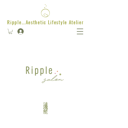
Ripple...Aesthetic Lifestyle Atelier
salon
漣漪沙龍