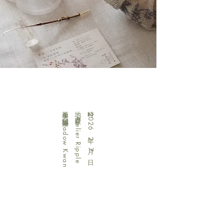
茶美學 關琬潼 Shadow Kwan
地 靜庭 Atelier Ripple
時 2026 年 2 月 7 日