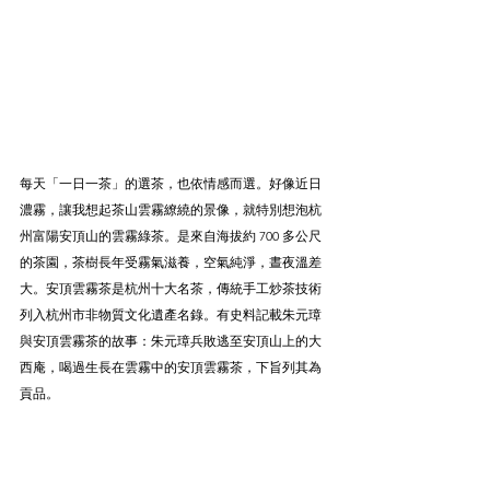
每天「一日一茶」的選茶，也依情感而選。好像近日
濃霧，讓我想起茶山雲霧繚繞的景像，就特別想泡杭
州富陽安頂山的雲霧綠茶。是來自海拔約 700 多公尺
的茶園，茶樹長年受霧氣滋養，空氣純淨，晝夜溫差
大。安頂雲霧茶是杭州十大名茶，傳統手工炒茶技術
列入杭州市非物質文化遺產名錄。有史料記載朱元璋
與安頂雲霧茶的故事：朱元璋兵敗逃至安頂山上的大
西庵，喝過生長在雲霧中的安頂雲霧茶，下旨列其為
貢品。