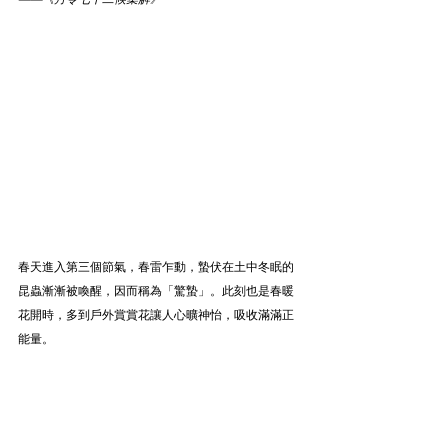
春天進入第三個節氣，春雷乍動，蟄伏在土中冬眠的
昆蟲漸漸被喚醒，因而稱為「驚蟄」。此刻也是春暖
花開時，多到戶外賞賞花讓人心曠神怡，吸收滿滿正
能量。