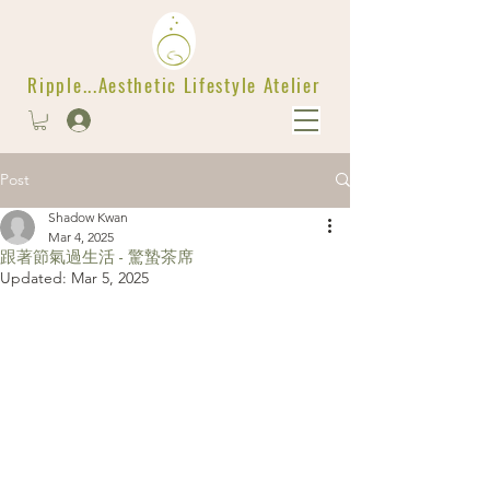
Ripple...Aesthetic Lifestyle Atelier
Post
Shadow Kwan
Mar 4, 2025
跟著節氣過生活 - 驚蟄茶席
Updated:
Mar 5, 2025