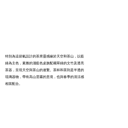
特別為這節氣設計的茶席靈感緣於天空和茶山，以藍
綠為主色，素雅的淺藍色桌旗配襯翠綠的文竹及透亮
茶器，呈現天空與茶山的連繫。茶杯和茶則是半透的
琉璃器物，帶有高山雲霧的意境，也與春季的清涼感
相當配合。