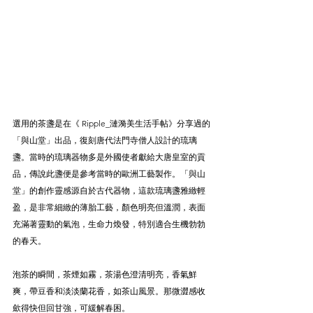
選用的茶盞是在《 Ripple_漣漪美生活手帖》分享過的
「與山堂」出品，復刻唐代法門寺僧人設計的琉璃
盞。當時的琉璃器物多是外國使者獻給大唐皇室的貢
品，傳說此盞便是參考當時的歐洲工藝製作。「與山
堂」的創作靈感源自於古代器物，這款琉璃盞雅緻輕
盈，是非常細緻的薄胎工藝，顏色明亮但溫潤，表面
充滿著靈動的氣泡，生命力煥發，特別適合生機勃勃
的春天。
泡茶的瞬間，茶煙如霧，茶湯色澄清明亮，香氣鮮
爽，帶豆香和淡淡蘭花香，如茶山風景。那微澀感收
歛得快但回甘強，可緩解春困。