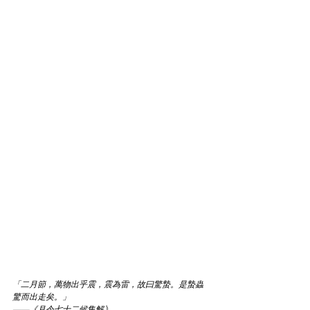
「二月節，萬物出乎震，震為雷，故曰驚蟄。是蟄蟲
驚而出走矣。」
——《月令七十二候集解》