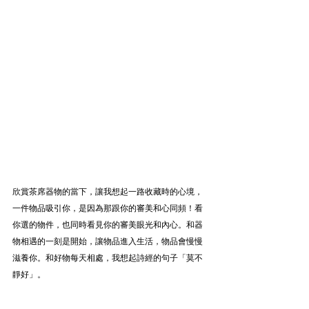
欣賞茶席器物的當下，讓我想起一路收藏時的心境，
一件物品吸引你，是因為那跟你的審美和心同頻！看
你選的物件，也同時看見你的審美眼光和內心。和器
物相遇的一刻是開始，讓物品進入生活，物品會慢慢
滋養你。和好物每天相處，我想起詩經的句子「莫不
靜好」。